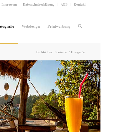
Impressum
Datenschutzerklärung
AGB
Kontakt
otografie
Webdesign
Printwerbung
Du bist hier:
Startseite
/
Fotografie