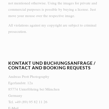
not mentioned otherwise. Using the images for private and
commercial purposes is possible by buying a license. Just
move your mouse over the respective image.
All violations against my copyright are subject to criminal
prosecution.
KONTAKT UND BUCHUNGSANFRAGE /
CONTACT AND BOOKING REQUESTS
Andreas Prott Photography
Egerlandstr. 12a
85774 Unterföhring bei München
Germany
Tel. +49 (89) 95 82 11 26
E-Mail