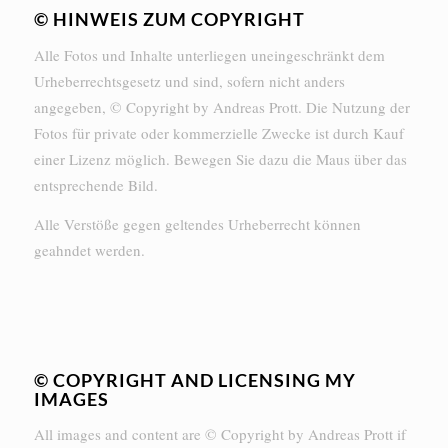
© HINWEIS ZUM COPYRIGHT
Alle Fotos und Inhalte unterliegen uneingeschränkt dem
Urheberrechtsgesetz und sind, sofern nicht anders
angegeben, © Copyright by Andreas Prott. Die Nutzung der
Fotos für private oder kommerzielle Zwecke ist durch Kauf
einer Lizenz möglich. Bewegen Sie dazu die Maus über das
entsprechende Bild.
Alle Verstöße gegen geltendes Urheberrecht können
geahndet werden.
© COPYRIGHT AND LICENSING MY
IMAGES
All images and content are © Copyright by Andreas Prott if